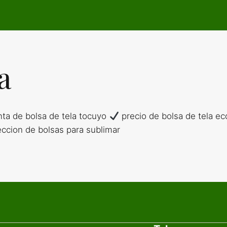
a
ta de bolsa de tela tocuyo
precio de bolsa de tela ec
eccion de bolsas para sublimar